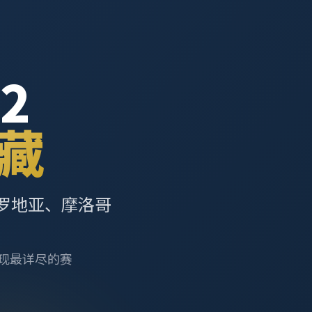
2
藏
罗地亚、摩洛哥
呈现最详尽的赛