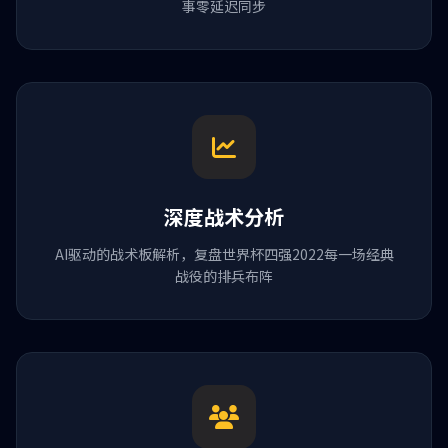
事零延迟同步
深度战术分析
AI驱动的战术板解析，复盘世界杯四强2022每一场经典
战役的排兵布阵