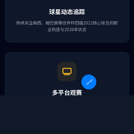
球星动态追踪
持续关注梅西、姆巴佩等世界杯四强2022核心球员的职
业轨迹与2026年状态
🔗
球队简历
多平台观赛
马刺 vs 骑士
著名篮球队
支持手机、平板、电脑多端同步，2026年美加墨世界杯
全程高清直播
天津足球队
中国女子垒球队
乌迪内斯vs国际米兰