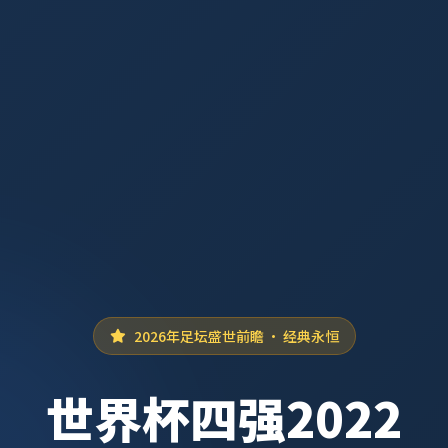
2026年足坛盛世前瞻 · 经典永恒
世界杯四强2022