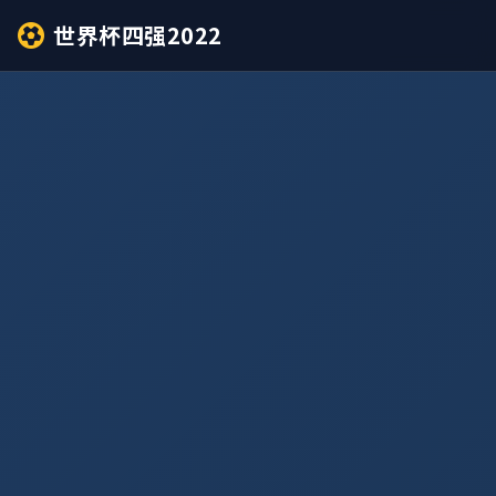
世界杯四强2022