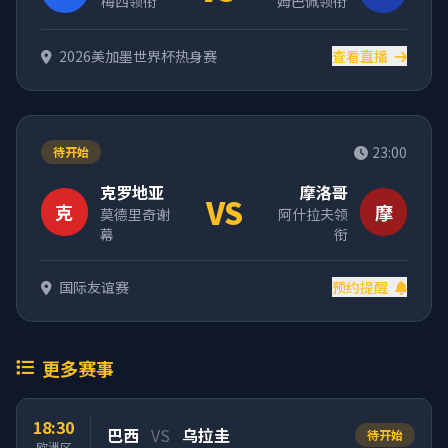
梅西领衔
姆巴佩领衔
2026美加墨世界杯热身赛
查看直播
23:00
待开始
克罗地亚
摩洛哥
VS
克
摩
莫德里奇谢
阿什拉夫领
幕
衔
国际友谊赛
预约提醒
更多赛事
18:30
巴西
VS
乌拉圭
待开始
欧洲区