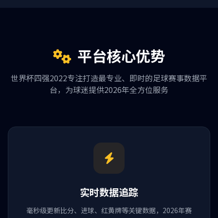
平台核心优势
世界杯四强2022专注打造最专业、即时的足球赛事数据平
台，为球迷提供2026年全方位服务
实时数据追踪
毫秒级更新比分、进球、红黄牌等关键数据，2026年赛