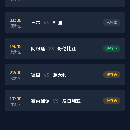
21:00
日本
VS
韩国
已完成
亚洲区
19:45
阿根廷
VS
哥伦比亚
进行中
美洲区
22:00
德国
VS
意大利
待开始
欧洲区
17:00
塞内加尔
VS
尼日利亚
待开始
非洲区