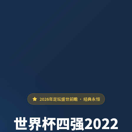
2026年足坛盛世前瞻 · 经典永恒
世界杯四强2022