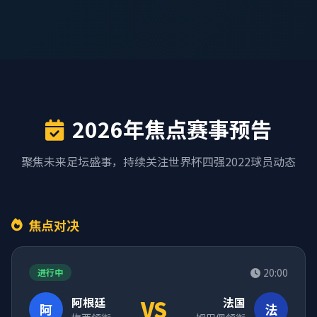
2026年焦点赛事预告
聚焦未来足坛盛事，持续关注世界杯四强2022球员动态
焦点对决
20:00
进行中
阿根廷
VS
法国
阿
法