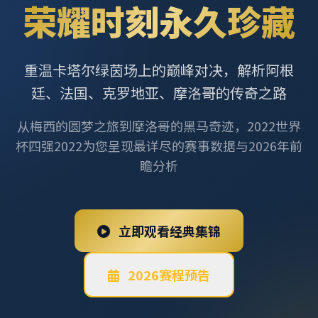
荣耀时刻永久珍藏
重温卡塔尔绿茵场上的巅峰对决，解析阿根
廷、法国、克罗地亚、摩洛哥的传奇之路
从梅西的圆梦之旅到摩洛哥的黑马奇迹，2022世界
杯四强2022为您呈现最详尽的赛事数据与2026年前
瞻分析
立即观看经典集锦
2026赛程预告