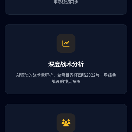
事零延迟同步
深度战术分析
AI驱动的战术板解析，复盘世界杯四强2022每一场经典
战役的排兵布阵