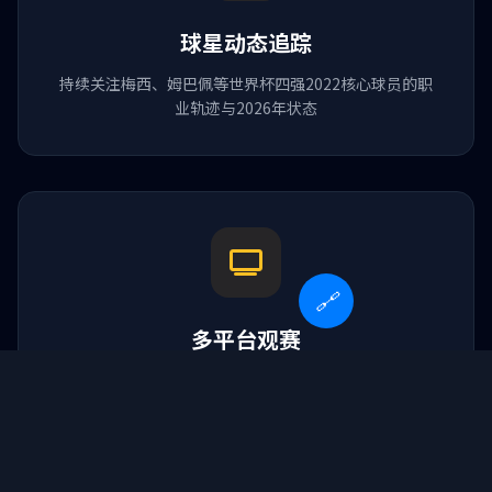
球星动态追踪
持续关注梅西、姆巴佩等世界杯四强2022核心球员的职
业轨迹与2026年状态
🔗
球队简历
多平台观赛
马刺 vs 骑士
著名篮球队
支持手机、平板、电脑多端同步，2026年美加墨世界杯
全程高清直播
天津足球队
中国女子垒球队
乌迪内斯vs国际米兰