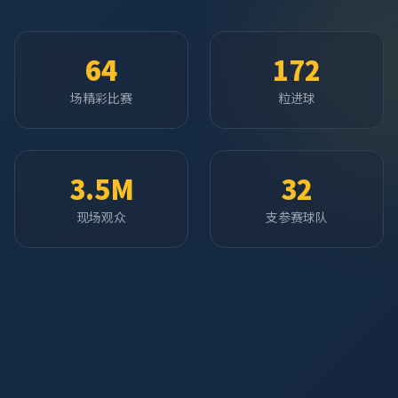
64
172
场精彩比赛
粒进球
3.5M
32
现场观众
支参赛球队