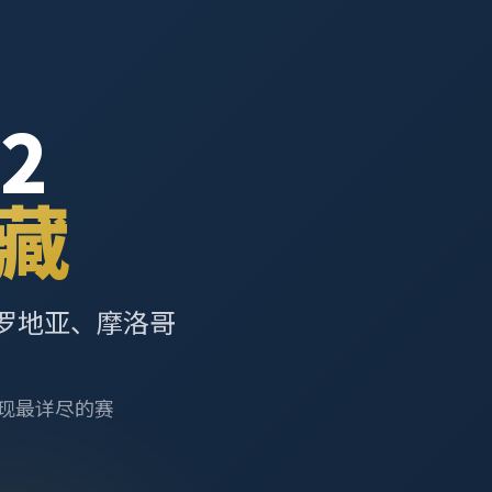
2
藏
罗地亚、摩洛哥
呈现最详尽的赛