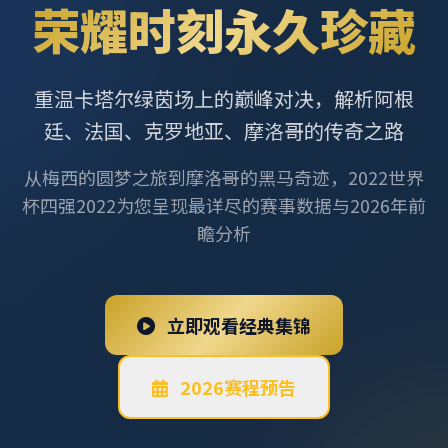
荣耀时刻永久珍藏
重温卡塔尔绿茵场上的巅峰对决，解析阿根
廷、法国、克罗地亚、摩洛哥的传奇之路
从梅西的圆梦之旅到摩洛哥的黑马奇迹，2022世界
杯四强2022为您呈现最详尽的赛事数据与2026年前
瞻分析
立即观看经典集锦
2026赛程预告