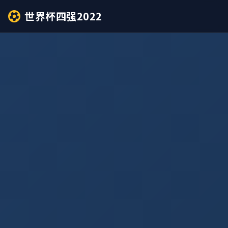
世界杯四强2022