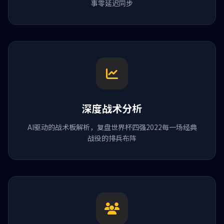
事零延迟同步
深度战术分析
AI驱动的战术板解析，复盘世界杯四强2022每一场经典
战役的排兵布阵