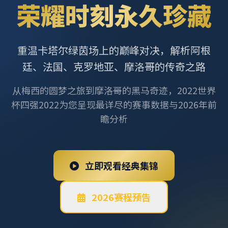
荣耀时刻永久珍藏
重温卡塔尔绿茵场上的巅峰对决，解析阿根
廷、法国、克罗地亚、摩洛哥的传奇之路
从梅西的圆梦之旅到摩洛哥的黑马奇迹，2022世界
杯四强2022为您呈现最详尽的赛事数据与2026年前
瞻分析
立即观看经典集锦
2026赛程预告