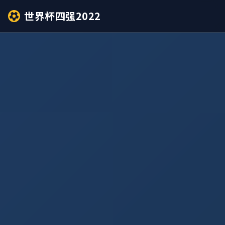
世界杯四强2022