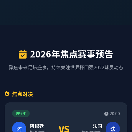
2026年焦点赛事预告
聚焦未来足坛盛事，持续关注世界杯四强2022球员动态
焦点对决
20:00
进行中
阿根廷
VS
法国
阿
法