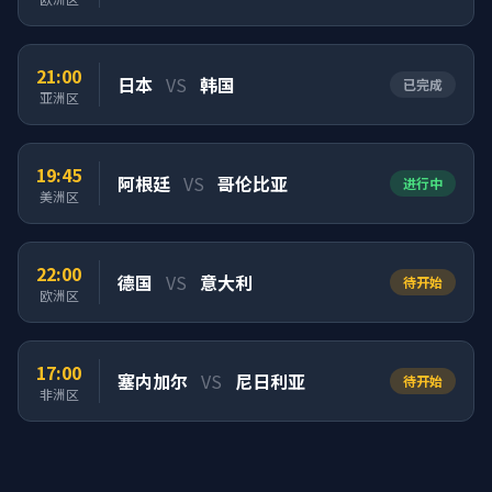
21:00
日本
VS
韩国
已完成
亚洲区
19:45
阿根廷
VS
哥伦比亚
进行中
美洲区
22:00
德国
VS
意大利
待开始
欧洲区
17:00
塞内加尔
VS
尼日利亚
待开始
非洲区