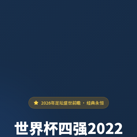
2026年足坛盛世前瞻 · 经典永恒
世界杯四强2022