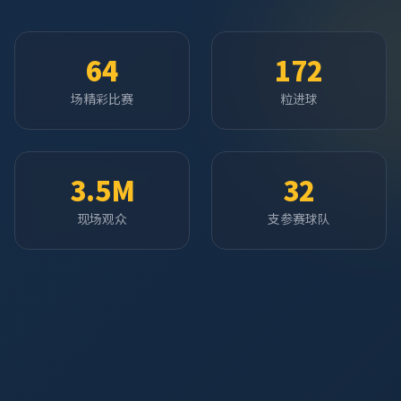
64
172
场精彩比赛
粒进球
3.5M
32
现场观众
支参赛球队