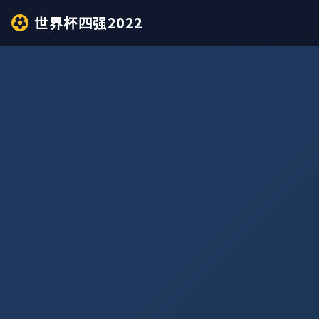
世界杯四强2022