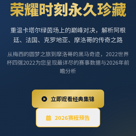
荣耀时刻永久珍藏
重温卡塔尔绿茵场上的巅峰对决，解析阿根
廷、法国、克罗地亚、摩洛哥的传奇之路
从梅西的圆梦之旅到摩洛哥的黑马奇迹，2022世界
杯四强2022为您呈现最详尽的赛事数据与2026年前
瞻分析
立即观看经典集锦
2026赛程预告