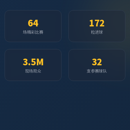
64
172
场精彩比赛
粒进球
3.5M
32
现场观众
支参赛球队