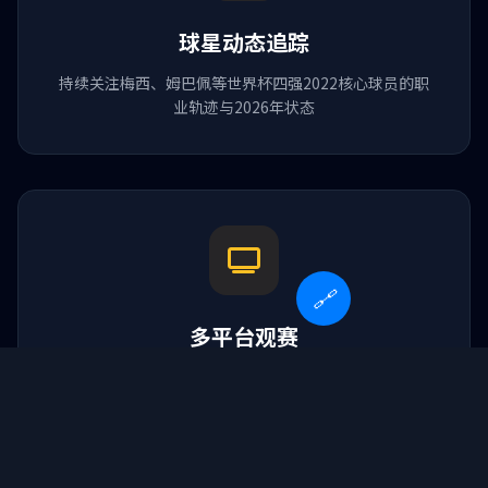
球星动态追踪
持续关注梅西、姆巴佩等世界杯四强2022核心球员的职
业轨迹与2026年状态
🔗
球队简历
多平台观赛
马刺 vs 骑士
著名篮球队
支持手机、平板、电脑多端同步，2026年美加墨世界杯
全程高清直播
天津足球队
中国女子垒球队
乌迪内斯vs国际米兰