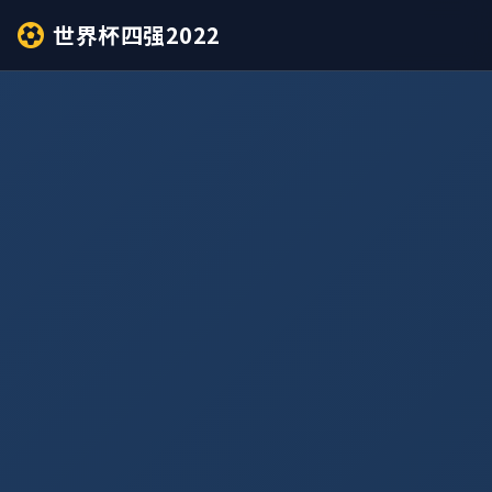
世界杯四强2022