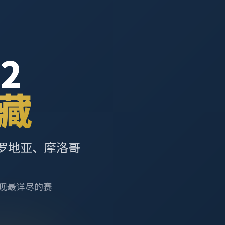
2
藏
罗地亚、摩洛哥
呈现最详尽的赛