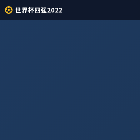
世界杯四强2022