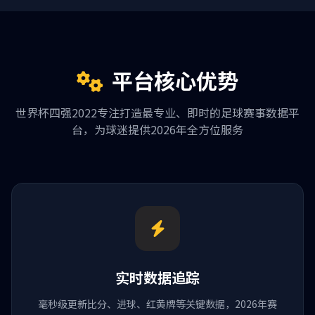
平台核心优势
世界杯四强2022专注打造最专业、即时的足球赛事数据平
台，为球迷提供2026年全方位服务
实时数据追踪
毫秒级更新比分、进球、红黄牌等关键数据，2026年赛