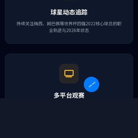
球星动态追踪
持续关注梅西、姆巴佩等世界杯四强2022核心球员的职
业轨迹与2026年状态
🔗
球队简历
多平台观赛
马刺 vs 骑士
著名篮球队
支持手机、平板、电脑多端同步，2026年美加墨世界杯
全程高清直播
天津足球队
中国女子垒球队
乌迪内斯vs国际米兰