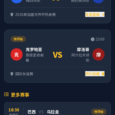
梅西领衔
姆巴佩领衔
2026美加墨世界杯热身赛
查看直播
23:00
待开始
克罗地亚
摩洛哥
VS
克
摩
莫德里奇谢
阿什拉夫领
幕
衔
国际友谊赛
预约提醒
更多赛事
18:30
巴西
VS
乌拉圭
待开始
欧洲区