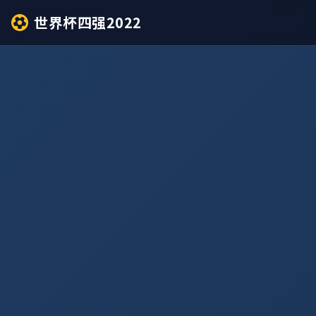
世界杯四强2022