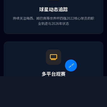
球星动态追踪
持续关注梅西、姆巴佩等世界杯四强2022核心球员的职
业轨迹与2026年状态
🔗
球队简历
多平台观赛
马刺 vs 骑士
著名篮球队
支持手机、平板、电脑多端同步，2026年美加墨世界杯
全程高清直播
天津足球队
中国女子垒球队
乌迪内斯vs国际米兰