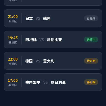
21:00
日本
VS
韩国
已完成
亚洲区
19:45
阿根廷
VS
哥伦比亚
进行中
美洲区
22:00
德国
VS
意大利
待开始
欧洲区
17:00
塞内加尔
VS
尼日利亚
待开始
非洲区