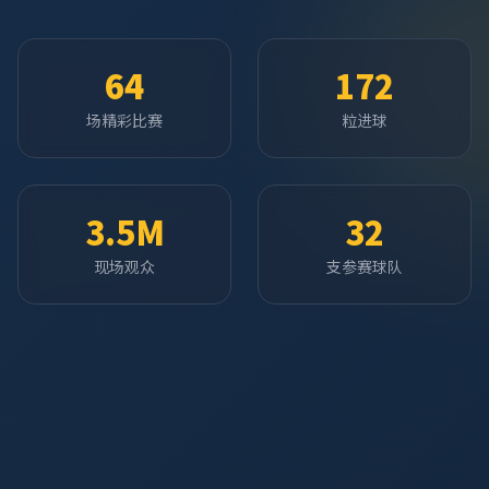
64
172
场精彩比赛
粒进球
3.5M
32
现场观众
支参赛球队