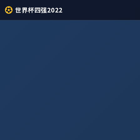
世界杯四强2022