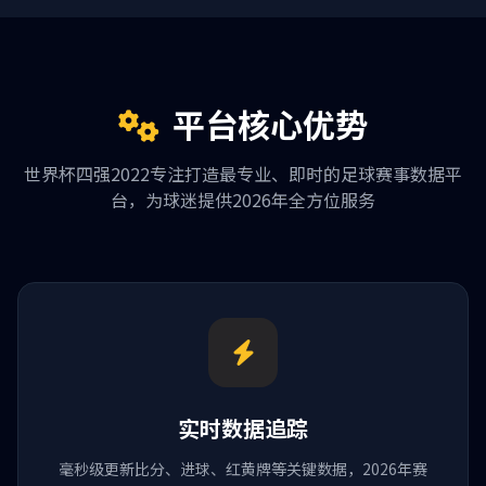
平台核心优势
世界杯四强2022专注打造最专业、即时的足球赛事数据平
台，为球迷提供2026年全方位服务
实时数据追踪
毫秒级更新比分、进球、红黄牌等关键数据，2026年赛