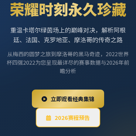
荣耀时刻永久珍藏
重温卡塔尔绿茵场上的巅峰对决，解析阿根
廷、法国、克罗地亚、摩洛哥的传奇之路
从梅西的圆梦之旅到摩洛哥的黑马奇迹，2022世界
杯四强2022为您呈现最详尽的赛事数据与2026年前
瞻分析
立即观看经典集锦
2026赛程预告