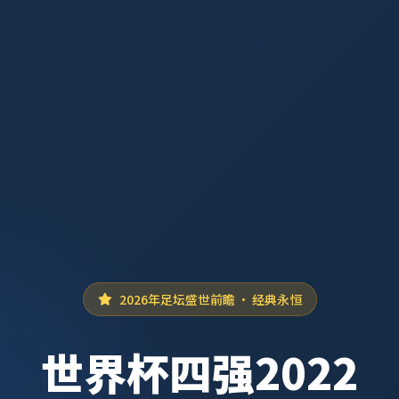
2026年足坛盛世前瞻 · 经典永恒
世界杯四强2022