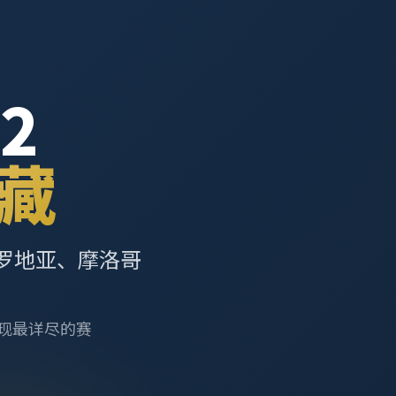
2
藏
罗地亚、摩洛哥
呈现最详尽的赛