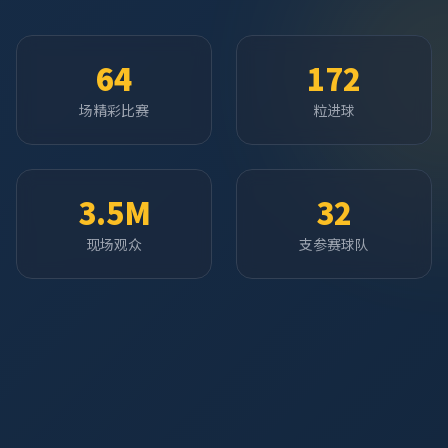
64
172
场精彩比赛
粒进球
3.5M
32
现场观众
支参赛球队