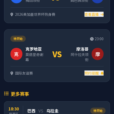
梅西领衔
姆巴佩领衔
2026美加墨世界杯热身赛
查看直播
23:00
待开始
克罗地亚
摩洛哥
VS
克
摩
莫德里奇谢
阿什拉夫领
幕
衔
国际友谊赛
预约提醒
更多赛事
18:30
巴西
VS
乌拉圭
待开始
欧洲区