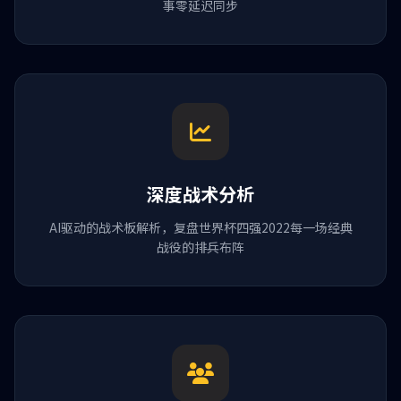
事零延迟同步
深度战术分析
AI驱动的战术板解析，复盘世界杯四强2022每一场经典
战役的排兵布阵