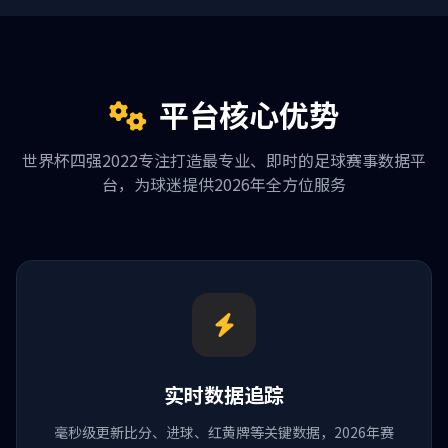
平台核心优势
世界杯四强2022专注打造最专业、即时的足球赛事数据平
台，为球迷提供2026年全方位服务
实时数据追踪
毫秒级更新比分、进球、红黄牌等关键数据，2026年赛