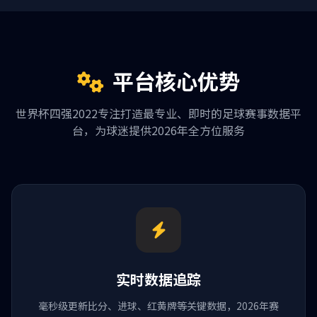
平台核心优势
世界杯四强2022专注打造最专业、即时的足球赛事数据平
台，为球迷提供2026年全方位服务
实时数据追踪
毫秒级更新比分、进球、红黄牌等关键数据，2026年赛