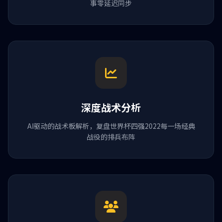
事零延迟同步
深度战术分析
AI驱动的战术板解析，复盘世界杯四强2022每一场经典
战役的排兵布阵