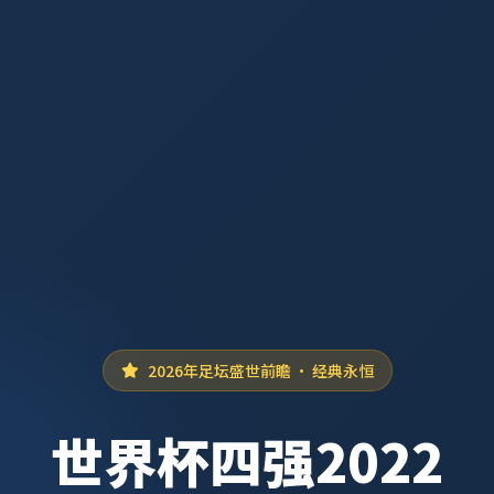
2026年足坛盛世前瞻 · 经典永恒
世界杯四强2022