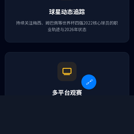
球星动态追踪
持续关注梅西、姆巴佩等世界杯四强2022核心球员的职
业轨迹与2026年状态
🔗
球队简历
多平台观赛
马刺 vs 骑士
著名篮球队
支持手机、平板、电脑多端同步，2026年美加墨世界杯
全程高清直播
天津足球队
中国女子垒球队
乌迪内斯vs国际米兰