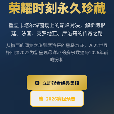
荣耀时刻永久珍藏
重温卡塔尔绿茵场上的巅峰对决，解析阿根
廷、法国、克罗地亚、摩洛哥的传奇之路
从梅西的圆梦之旅到摩洛哥的黑马奇迹，2022世界
杯四强2022为您呈现最详尽的赛事数据与2026年前
瞻分析
立即观看经典集锦
2026赛程预告