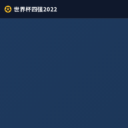
世界杯四强2022