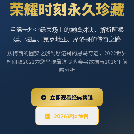
荣耀时刻永久珍藏
重温卡塔尔绿茵场上的巅峰对决，解析阿根
廷、法国、克罗地亚、摩洛哥的传奇之路
从梅西的圆梦之旅到摩洛哥的黑马奇迹，2022世界
杯四强2022为您呈现最详尽的赛事数据与2026年前
瞻分析
立即观看经典集锦
2026赛程预告