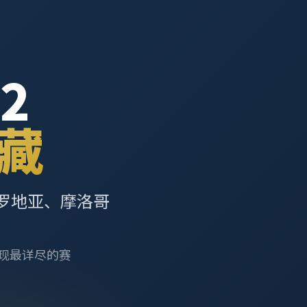
2
藏
罗地亚、摩洛哥
呈现最详尽的赛