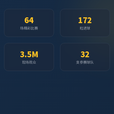
64
172
场精彩比赛
粒进球
3.5M
32
现场观众
支参赛球队