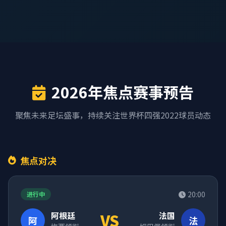
2026年焦点赛事预告
聚焦未来足坛盛事，持续关注世界杯四强2022球员动态
焦点对决
20:00
进行中
阿根廷
VS
法国
阿
法