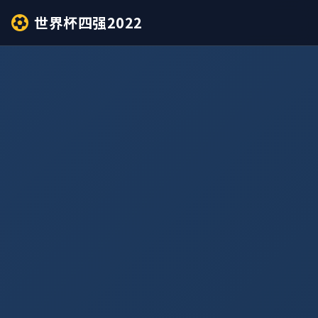
世界杯四强2022