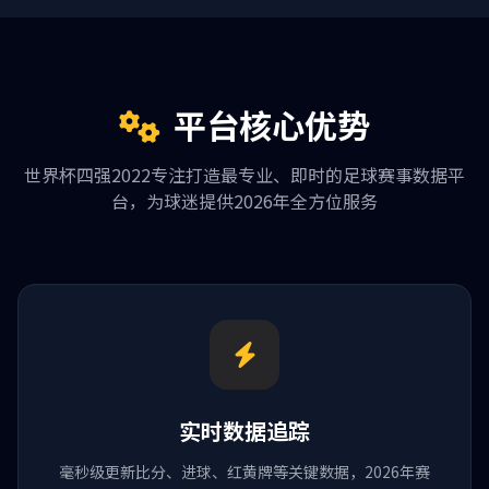
平台核心优势
世界杯四强2022专注打造最专业、即时的足球赛事数据平
台，为球迷提供2026年全方位服务
实时数据追踪
毫秒级更新比分、进球、红黄牌等关键数据，2026年赛