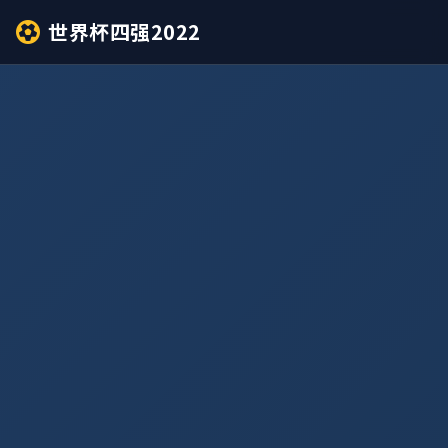
世界杯四强2022