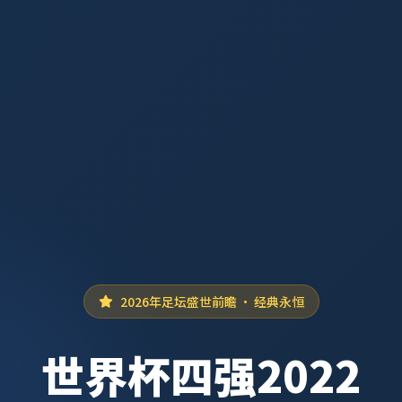
2026年足坛盛世前瞻 · 经典永恒
世界杯四强2022