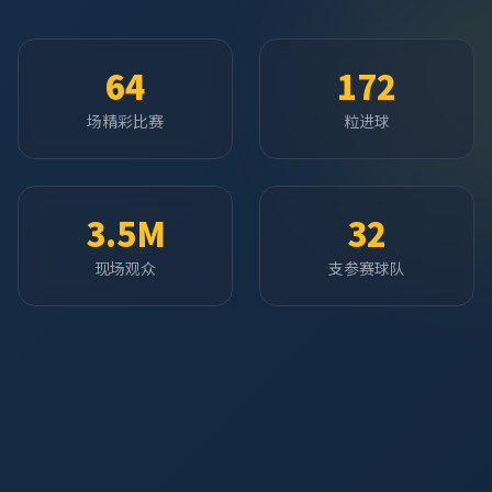
64
172
场精彩比赛
粒进球
3.5M
32
现场观众
支参赛球队