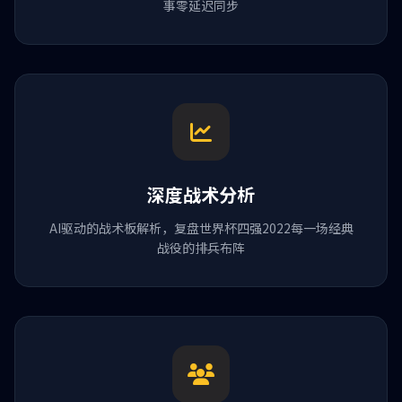
事零延迟同步
深度战术分析
AI驱动的战术板解析，复盘世界杯四强2022每一场经典
战役的排兵布阵