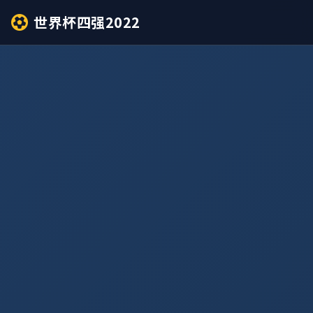
世界杯四强2022