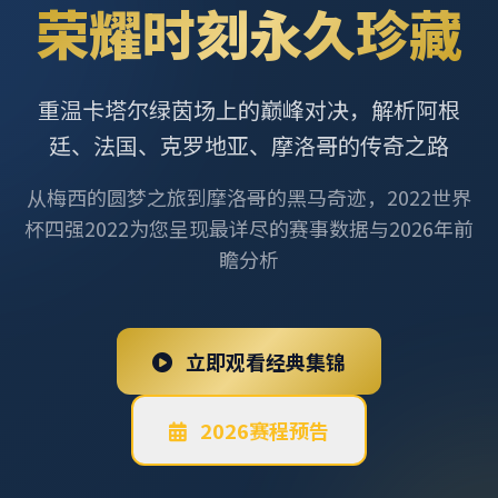
荣耀时刻永久珍藏
重温卡塔尔绿茵场上的巅峰对决，解析阿根
廷、法国、克罗地亚、摩洛哥的传奇之路
从梅西的圆梦之旅到摩洛哥的黑马奇迹，2022世界
杯四强2022为您呈现最详尽的赛事数据与2026年前
瞻分析
立即观看经典集锦
2026赛程预告