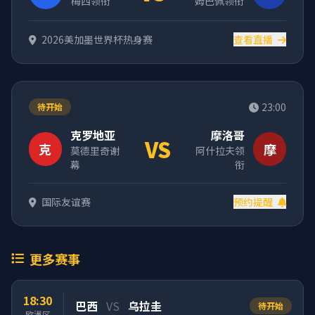
梅西领衔
姆巴佩领衔
2026美加墨世界杯热身赛
查看直播
23:00
待开始
克罗地亚
摩洛哥
VS
克
摩
莫德里奇谢
阿什拉夫领
幕
衔
国际友谊赛
预约提醒
更多赛事
18:30
巴西
VS
乌拉圭
待开始
欧洲区