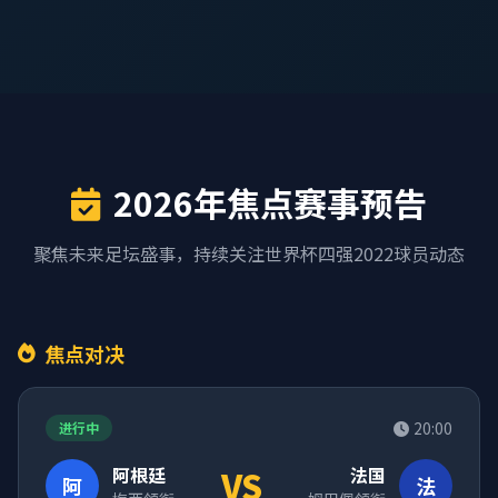
2026年焦点赛事预告
聚焦未来足坛盛事，持续关注世界杯四强2022球员动态
焦点对决
20:00
进行中
阿根廷
VS
法国
阿
法