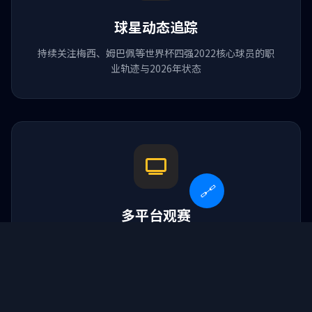
球星动态追踪
持续关注梅西、姆巴佩等世界杯四强2022核心球员的职
业轨迹与2026年状态
🔗
球队简历
多平台观赛
马刺 vs 骑士
著名篮球队
支持手机、平板、电脑多端同步，2026年美加墨世界杯
全程高清直播
天津足球队
中国女子垒球队
乌迪内斯vs国际米兰