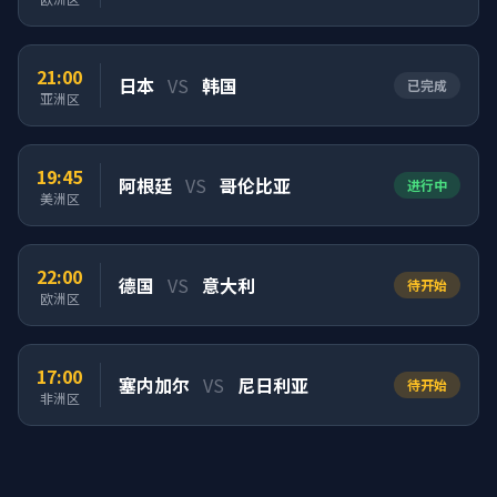
21:00
日本
VS
韩国
已完成
亚洲区
19:45
阿根廷
VS
哥伦比亚
进行中
美洲区
22:00
德国
VS
意大利
待开始
欧洲区
17:00
塞内加尔
VS
尼日利亚
待开始
非洲区