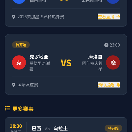
梅西领衔
姆巴佩领衔
2026美加墨世界杯热身赛
查看直播
23:00
待开始
克罗地亚
摩洛哥
VS
克
摩
莫德里奇谢
阿什拉夫领
幕
衔
国际友谊赛
预约提醒
更多赛事
18:30
巴西
VS
乌拉圭
待开始
欧洲区