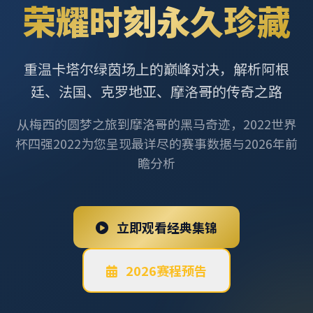
荣耀时刻永久珍藏
重温卡塔尔绿茵场上的巅峰对决，解析阿根
廷、法国、克罗地亚、摩洛哥的传奇之路
从梅西的圆梦之旅到摩洛哥的黑马奇迹，2022世界
杯四强2022为您呈现最详尽的赛事数据与2026年前
瞻分析
立即观看经典集锦
2026赛程预告