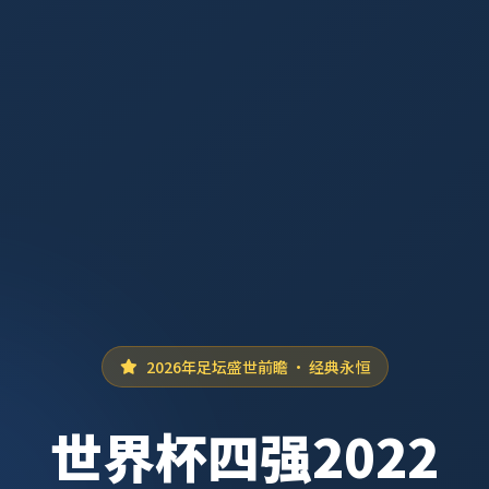
2026年足坛盛世前瞻 · 经典永恒
世界杯四强2022