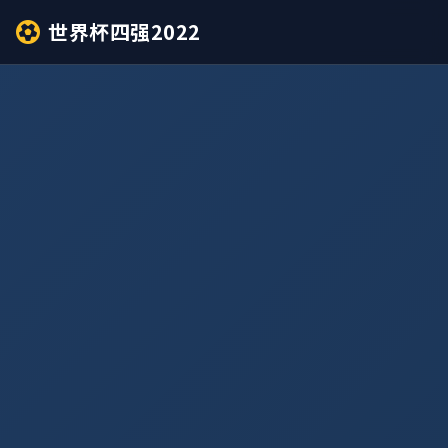
世界杯四强2022