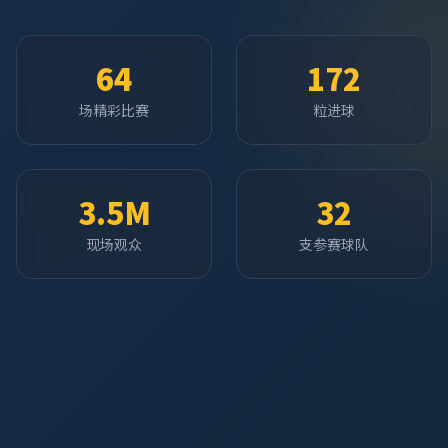
64
172
场精彩比赛
粒进球
3.5M
32
现场观众
支参赛球队