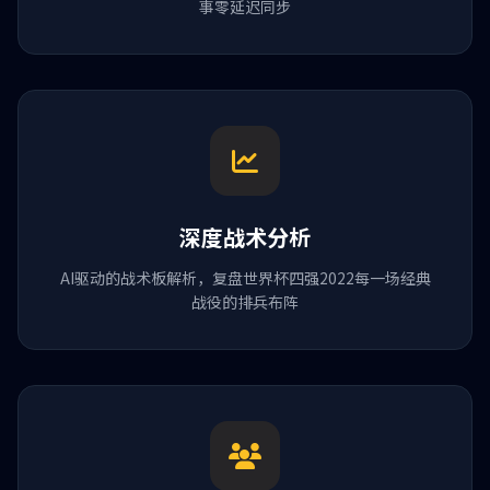
事零延迟同步
深度战术分析
AI驱动的战术板解析，复盘世界杯四强2022每一场经典
战役的排兵布阵