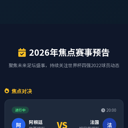
2026年焦点赛事预告
聚焦未来足坛盛事，持续关注世界杯四强2022球员动态
焦点对决
20:00
进行中
阿根廷
VS
法国
阿
法