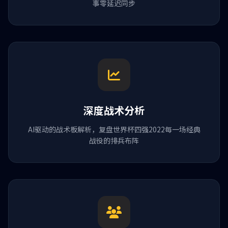
事零延迟同步
深度战术分析
AI驱动的战术板解析，复盘世界杯四强2022每一场经典
战役的排兵布阵