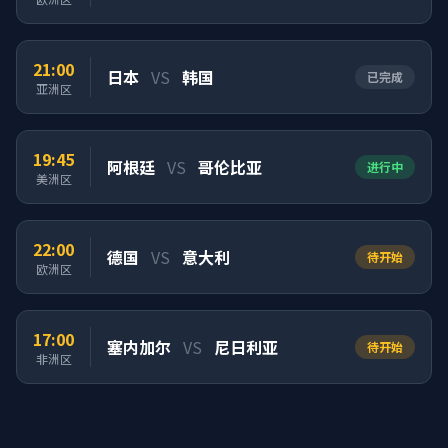
21:00
日本
VS
韩国
已完成
亚洲区
19:45
阿根廷
VS
哥伦比亚
进行中
美洲区
22:00
德国
VS
意大利
待开始
欧洲区
17:00
塞内加尔
VS
尼日利亚
待开始
非洲区