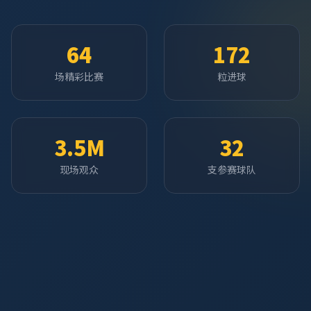
64
172
场精彩比赛
粒进球
3.5M
32
现场观众
支参赛球队