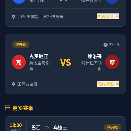
梅西领衔
姆巴佩领衔
2026美加墨世界杯热身赛
查看直播
23:00
待开始
克罗地亚
摩洛哥
VS
克
摩
莫德里奇谢
阿什拉夫领
幕
衔
国际友谊赛
预约提醒
更多赛事
18:30
巴西
VS
乌拉圭
待开始
欧洲区