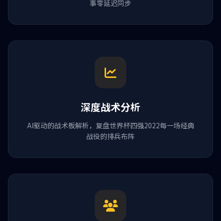
事零延迟同步
深度战术分析
AI驱动的战术板解析，复盘世界杯四强2022每一场经典
战役的排兵布阵