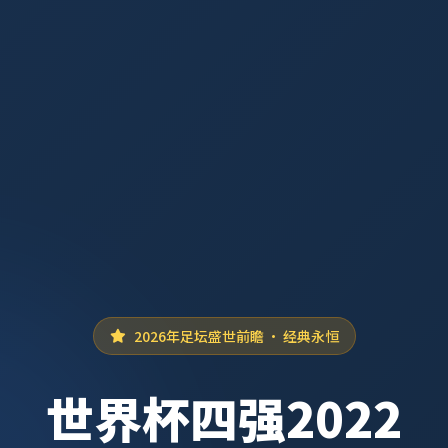
2026年足坛盛世前瞻 · 经典永恒
世界杯四强2022