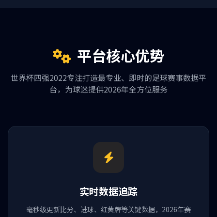
平台核心优势
世界杯四强2022专注打造最专业、即时的足球赛事数据平
台，为球迷提供2026年全方位服务
实时数据追踪
毫秒级更新比分、进球、红黄牌等关键数据，2026年赛