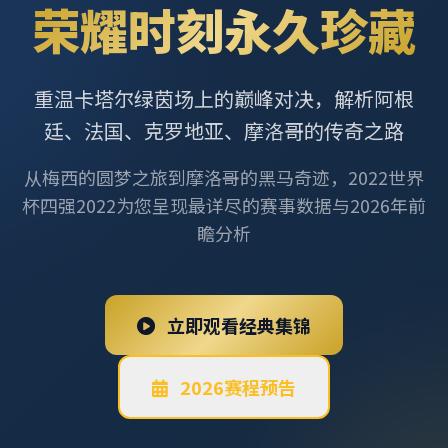
荣耀时刻永久珍藏
重温卡塔尔绿茵场上的巅峰对决，解析阿根
廷、法国、克罗地亚、摩洛哥的传奇之路
从梅西的圆梦之旅到摩洛哥的黑马奇迹，2022世界
杯四强2022为您呈现最详尽的赛事数据与2026年前
瞻分析
立即观看经典集锦
2026赛程预告