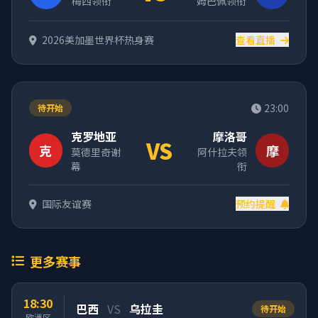
梅西领衔
姆巴佩领衔
2026美加墨世界杯热身赛
查看直播
23:00
待开始
克罗地亚
摩洛哥
VS
克
摩
莫德里奇谢
阿什拉夫领
幕
衔
国际友谊赛
预约提醒
更多赛事
18:30
巴西
VS
乌拉圭
待开始
欧洲区