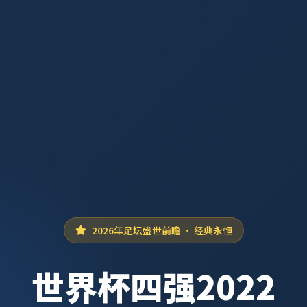
2026年足坛盛世前瞻 · 经典永恒
世界杯四强2022