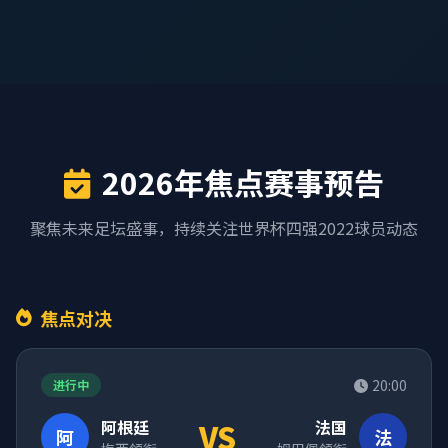
2026年焦点赛事预告
聚焦未来足坛盛事，持续关注世界杯四强2022球员动态
焦点对决
20:00
进行中
阿根廷
VS
法国
阿
法