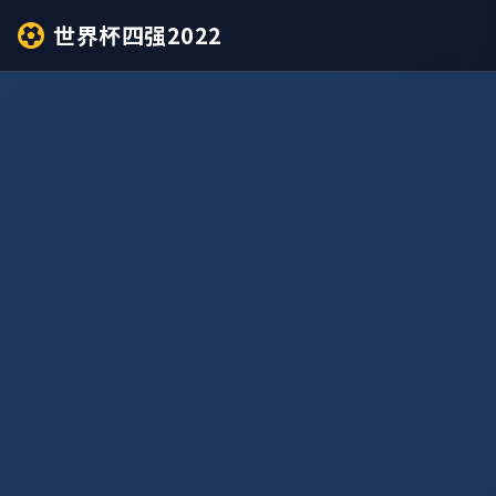
世界杯四强2022