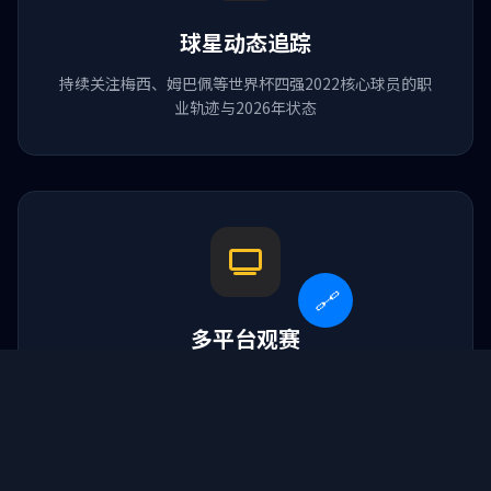
球星动态追踪
持续关注梅西、姆巴佩等世界杯四强2022核心球员的职
业轨迹与2026年状态
🔗
球队简历
多平台观赛
马刺 vs 骑士
著名篮球队
支持手机、平板、电脑多端同步，2026年美加墨世界杯
全程高清直播
天津足球队
中国女子垒球队
乌迪内斯vs国际米兰