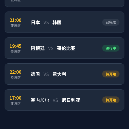
21:00
日本
VS
韩国
已完成
亚洲区
19:45
阿根廷
VS
哥伦比亚
进行中
美洲区
22:00
德国
VS
意大利
待开始
欧洲区
17:00
塞内加尔
VS
尼日利亚
待开始
非洲区