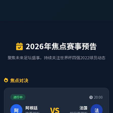
2026年焦点赛事预告
聚焦未来足坛盛事，持续关注世界杯四强2022球员动态
焦点对决
20:00
进行中
阿根廷
VS
法国
阿
法