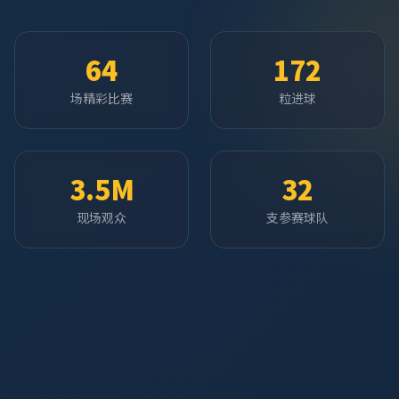
64
172
场精彩比赛
粒进球
3.5M
32
现场观众
支参赛球队