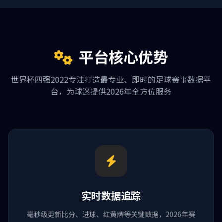
平台核心优势
世界杯四强2022专注打造最专业、即时的足球赛事数据平
台，为球迷提供2026年全方位服务
实时数据追踪
毫秒级更新比分、进球、红黄牌等关键数据，2026年赛