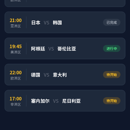
21:00
日本
VS
韩国
已完成
亚洲区
19:45
阿根廷
VS
哥伦比亚
进行中
美洲区
22:00
德国
VS
意大利
待开始
欧洲区
17:00
塞内加尔
VS
尼日利亚
待开始
非洲区