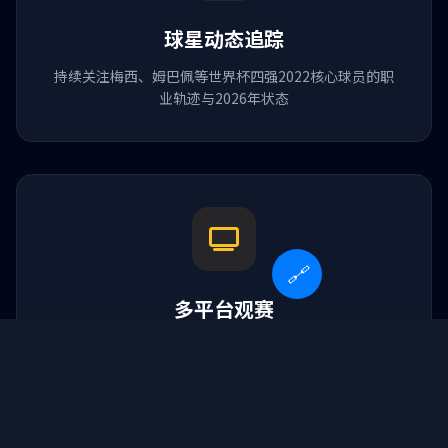
球星动态追踪
持续关注梅西、姆巴佩等世界杯四强2022核心球员的职
业轨迹与2026年状态
🔗
球队简历
多平台观赛
马刺 vs 骑士
著名篮球队
支持手机、平板、电脑多端同步，2026年美加墨世界杯
全程高清直播
天津足球队
中国女子垒球队
乌迪内斯vs国际米兰