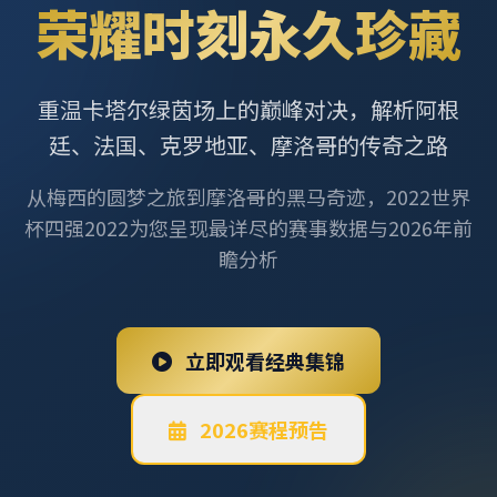
荣耀时刻永久珍藏
重温卡塔尔绿茵场上的巅峰对决，解析阿根
廷、法国、克罗地亚、摩洛哥的传奇之路
从梅西的圆梦之旅到摩洛哥的黑马奇迹，2022世界
杯四强2022为您呈现最详尽的赛事数据与2026年前
瞻分析
立即观看经典集锦
2026赛程预告