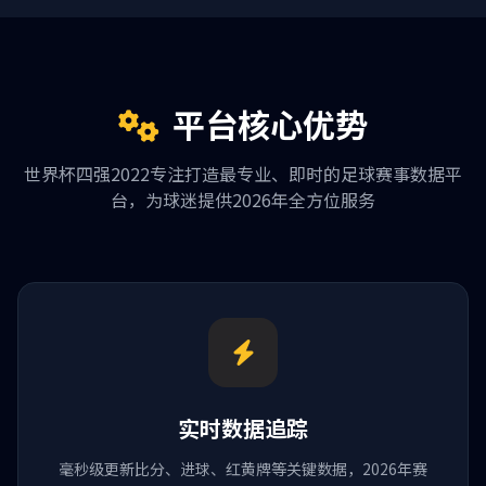
平台核心优势
世界杯四强2022专注打造最专业、即时的足球赛事数据平
台，为球迷提供2026年全方位服务
实时数据追踪
毫秒级更新比分、进球、红黄牌等关键数据，2026年赛