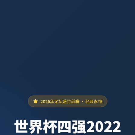
2026年足坛盛世前瞻 · 经典永恒
世界杯四强2022