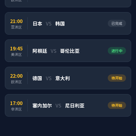
21:00
日本
VS
韩国
已完成
亚洲区
19:45
阿根廷
VS
哥伦比亚
进行中
美洲区
22:00
德国
VS
意大利
待开始
欧洲区
17:00
塞内加尔
VS
尼日利亚
待开始
非洲区