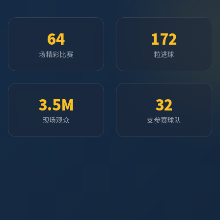
64
172
场精彩比赛
粒进球
3.5M
32
现场观众
支参赛球队