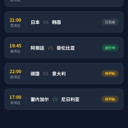
21:00
日本
VS
韩国
已完成
亚洲区
19:45
阿根廷
VS
哥伦比亚
进行中
美洲区
22:00
德国
VS
意大利
待开始
欧洲区
17:00
塞内加尔
VS
尼日利亚
待开始
非洲区