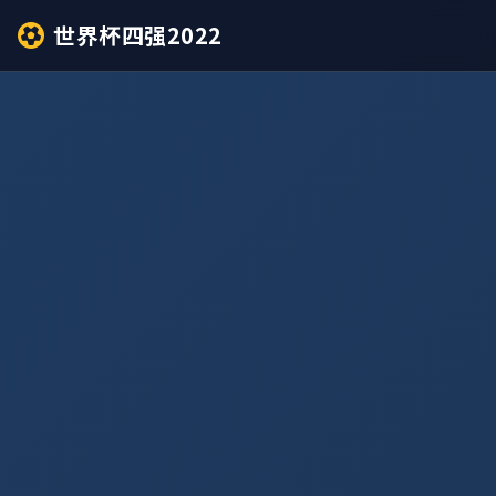
世界杯四强2022