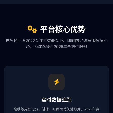
平台核心优势
世界杯四强2022专注打造最专业、即时的足球赛事数据平
台，为球迷提供2026年全方位服务
实时数据追踪
毫秒级更新比分、进球、红黄牌等关键数据，2026年赛