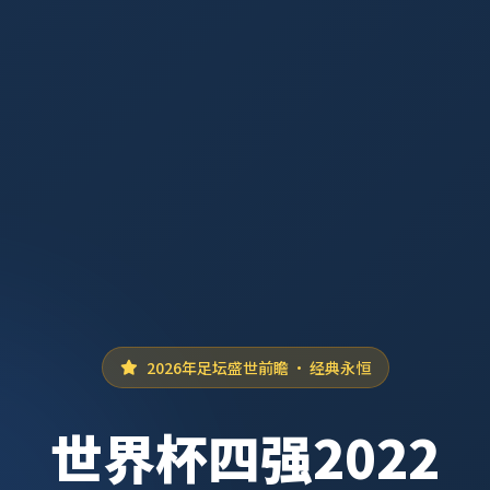
2026年足坛盛世前瞻 · 经典永恒
世界杯四强2022