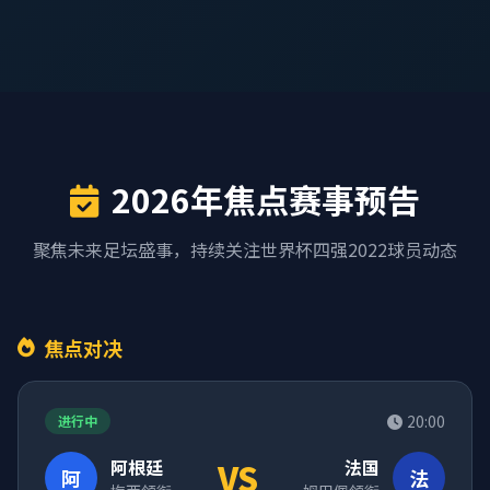
2026年焦点赛事预告
聚焦未来足坛盛事，持续关注世界杯四强2022球员动态
焦点对决
20:00
进行中
阿根廷
VS
法国
阿
法