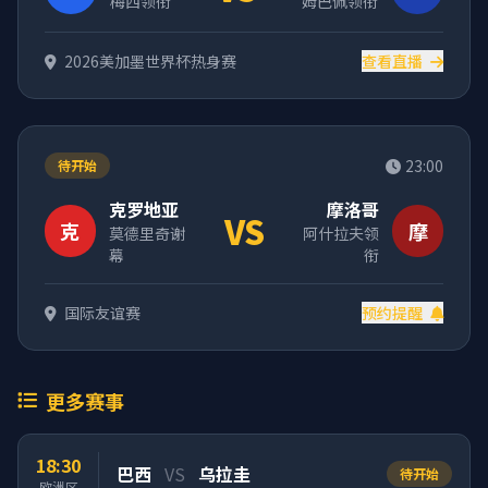
梅西领衔
姆巴佩领衔
2026美加墨世界杯热身赛
查看直播
23:00
待开始
克罗地亚
摩洛哥
VS
克
摩
莫德里奇谢
阿什拉夫领
幕
衔
国际友谊赛
预约提醒
更多赛事
18:30
巴西
VS
乌拉圭
待开始
欧洲区