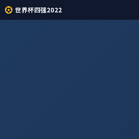
世界杯四强2022