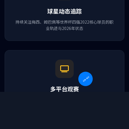
球星动态追踪
持续关注梅西、姆巴佩等世界杯四强2022核心球员的职
业轨迹与2026年状态
🔗
球队简历
多平台观赛
马刺 vs 骑士
著名篮球队
支持手机、平板、电脑多端同步，2026年美加墨世界杯
全程高清直播
天津足球队
中国女子垒球队
乌迪内斯vs国际米兰