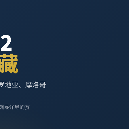
2
藏
罗地亚、摩洛哥
呈现最详尽的赛