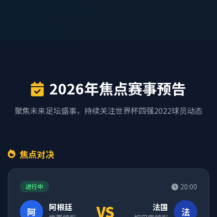
2026年焦点赛事预告
聚焦未来足坛盛事，持续关注世界杯四强2022球员动态
焦点对决
20:00
进行中
阿根廷
VS
法国
阿
法