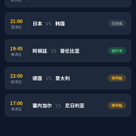
21:00
日本
VS
韩国
已完成
亚洲区
19:45
阿根廷
VS
哥伦比亚
进行中
美洲区
22:00
德国
VS
意大利
待开始
欧洲区
17:00
塞内加尔
VS
尼日利亚
待开始
非洲区