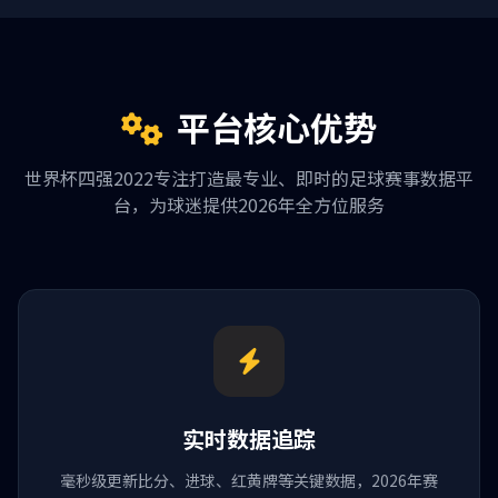
平台核心优势
世界杯四强2022专注打造最专业、即时的足球赛事数据平
台，为球迷提供2026年全方位服务
实时数据追踪
毫秒级更新比分、进球、红黄牌等关键数据，2026年赛