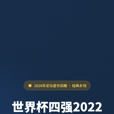
2026年足坛盛世前瞻 · 经典永恒
世界杯四强2022