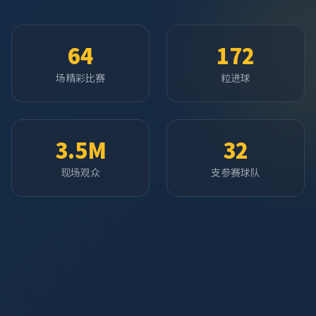
64
172
场精彩比赛
粒进球
3.5M
32
现场观众
支参赛球队