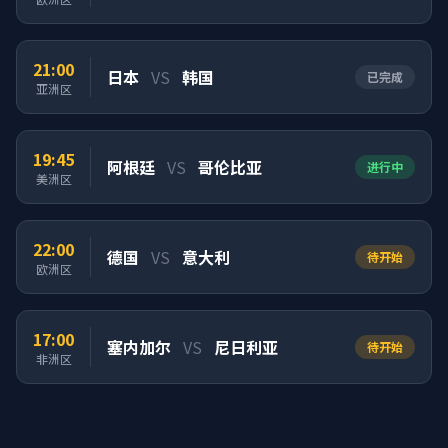
21:00
日本
VS
韩国
已完成
亚洲区
19:45
阿根廷
VS
哥伦比亚
进行中
美洲区
22:00
德国
VS
意大利
待开始
欧洲区
17:00
塞内加尔
VS
尼日利亚
待开始
非洲区