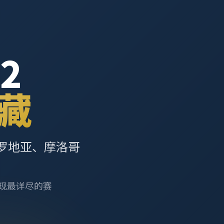
2
藏
罗地亚、摩洛哥
呈现最详尽的赛