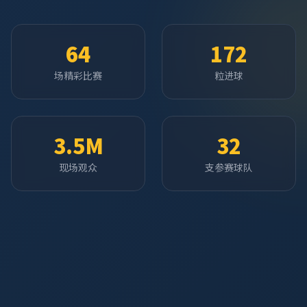
64
172
场精彩比赛
粒进球
3.5M
32
现场观众
支参赛球队