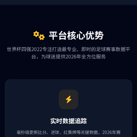
平台核心优势
世界杯四强2022专注打造最专业、即时的足球赛事数据平
台，为球迷提供2026年全方位服务
实时数据追踪
毫秒级更新比分、进球、红黄牌等关键数据，2026年赛