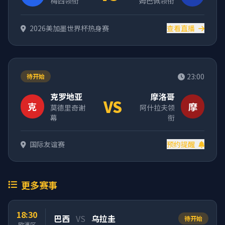
梅西领衔
姆巴佩领衔
2026美加墨世界杯热身赛
查看直播
23:00
待开始
克罗地亚
摩洛哥
VS
克
摩
莫德里奇谢
阿什拉夫领
幕
衔
国际友谊赛
预约提醒
更多赛事
18:30
巴西
VS
乌拉圭
待开始
欧洲区