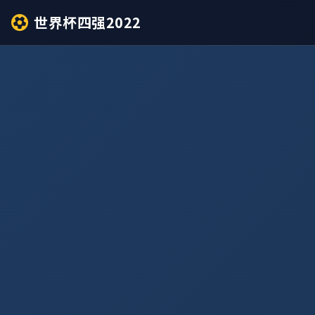
世界杯四强2022