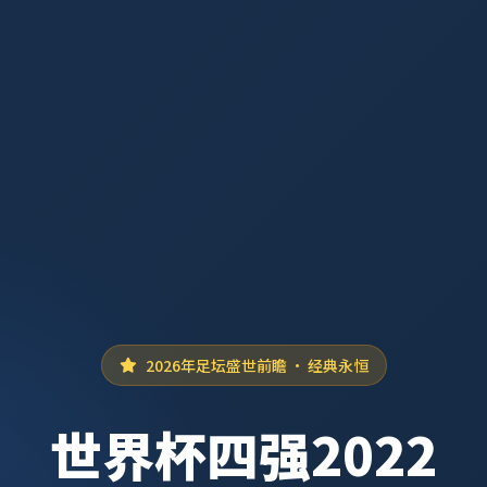
2026年足坛盛世前瞻 · 经典永恒
世界杯四强2022