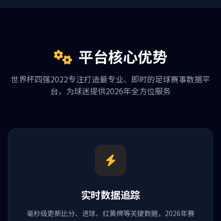
平台核心优势
世界杯四强2022专注打造最专业、即时的足球赛事数据平
台，为球迷提供2026年全方位服务
实时数据追踪
毫秒级更新比分、进球、红黄牌等关键数据，2026年赛