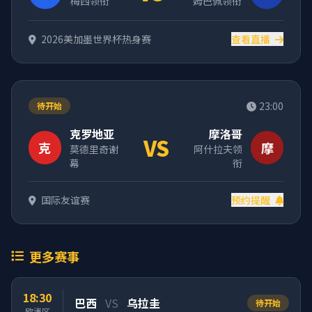
梅西领衔
姆巴佩领衔
2026美加墨世界杯热身赛
查看直播
23:00
待开始
克罗地亚
摩洛哥
VS
克
摩
莫德里奇谢
阿什拉夫领
幕
衔
国际友谊赛
预约提醒
更多赛事
18:30
巴西
VS
乌拉圭
待开始
欧洲区