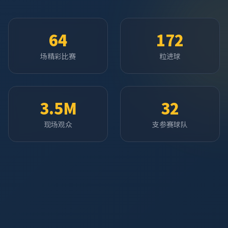
64
172
场精彩比赛
粒进球
3.5M
32
现场观众
支参赛球队