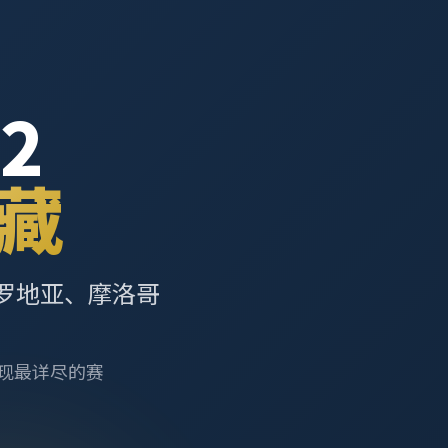
2
藏
罗地亚、摩洛哥
呈现最详尽的赛