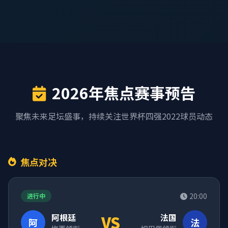
2026年焦点赛事预告
聚焦未来足坛盛事，持续关注世界杯四强2022球员动态
焦点对决
20:00
进行中
阿根廷
VS
法国
阿
法