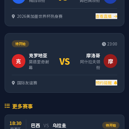
梅西领衔
姆巴佩领衔
2026美加墨世界杯热身赛
查看直播
23:00
待开始
克罗地亚
摩洛哥
VS
克
摩
莫德里奇谢
阿什拉夫领
幕
衔
国际友谊赛
预约提醒
更多赛事
18:30
巴西
VS
乌拉圭
待开始
欧洲区