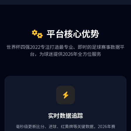
平台核心优势
世界杯四强2022专注打造最专业、即时的足球赛事数据平
台，为球迷提供2026年全方位服务
实时数据追踪
毫秒级更新比分、进球、红黄牌等关键数据，2026年赛