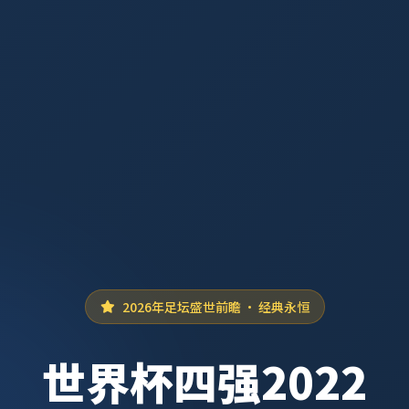
2026年足坛盛世前瞻 · 经典永恒
世界杯四强2022