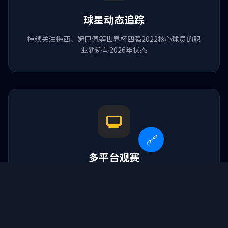
球星动态追踪
持续关注梅西、姆巴佩等世界杯四强2022核心球员的职
业轨迹与2026年状态
🔗
球队简历
多平台观赛
马刺 vs 骑士
著名篮球队
支持手机、平板、电脑多端同步，2026年美加墨世界杯
全程高清直播
天津足球队
中国女子垒球队
乌迪内斯vs国际米兰