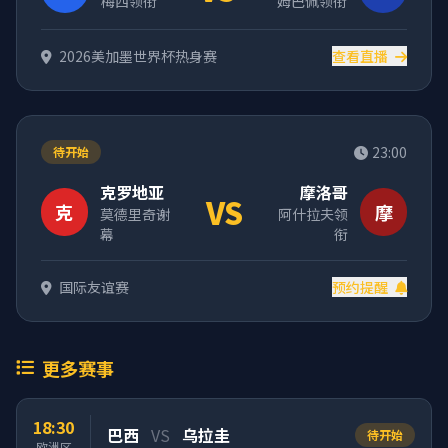
梅西领衔
姆巴佩领衔
2026美加墨世界杯热身赛
查看直播
23:00
待开始
克罗地亚
摩洛哥
VS
克
摩
莫德里奇谢
阿什拉夫领
幕
衔
国际友谊赛
预约提醒
更多赛事
18:30
巴西
VS
乌拉圭
待开始
欧洲区