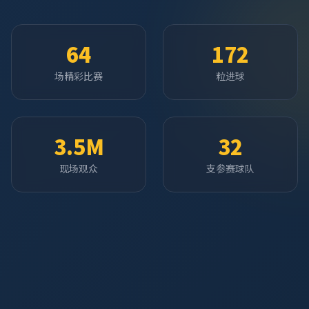
64
172
场精彩比赛
粒进球
3.5M
32
现场观众
支参赛球队