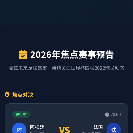
2026年焦点赛事预告
聚焦未来足坛盛事，持续关注世界杯四强2022球员动态
焦点对决
20:00
进行中
阿根廷
VS
法国
阿
法