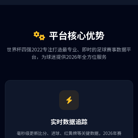
平台核心优势
世界杯四强2022专注打造最专业、即时的足球赛事数据平
台，为球迷提供2026年全方位服务
实时数据追踪
毫秒级更新比分、进球、红黄牌等关键数据，2026年赛