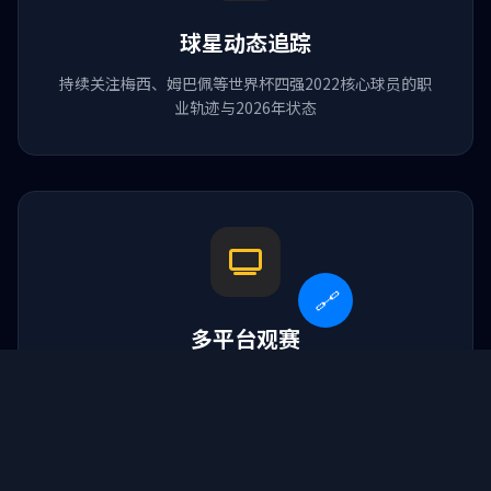
球星动态追踪
持续关注梅西、姆巴佩等世界杯四强2022核心球员的职
业轨迹与2026年状态
🔗
球队简历
多平台观赛
马刺 vs 骑士
著名篮球队
支持手机、平板、电脑多端同步，2026年美加墨世界杯
全程高清直播
天津足球队
中国女子垒球队
乌迪内斯vs国际米兰