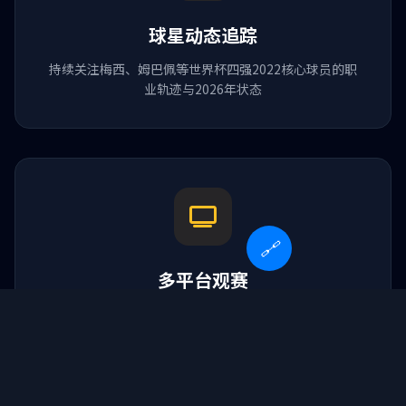
球星动态追踪
持续关注梅西、姆巴佩等世界杯四强2022核心球员的职
业轨迹与2026年状态
🔗
球队简历
多平台观赛
马刺 vs 骑士
著名篮球队
支持手机、平板、电脑多端同步，2026年美加墨世界杯
全程高清直播
天津足球队
中国女子垒球队
乌迪内斯vs国际米兰