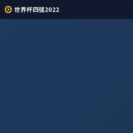
世界杯四强2022