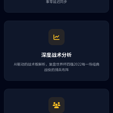
事零延迟同步
深度战术分析
AI驱动的战术板解析，复盘世界杯四强2022每一场经典
战役的排兵布阵