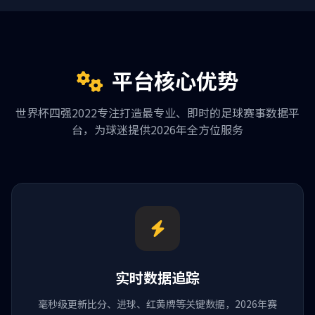
平台核心优势
世界杯四强2022专注打造最专业、即时的足球赛事数据平
台，为球迷提供2026年全方位服务
实时数据追踪
毫秒级更新比分、进球、红黄牌等关键数据，2026年赛