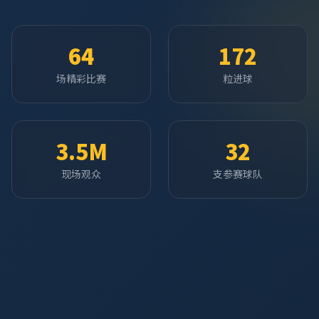
64
172
场精彩比赛
粒进球
3.5M
32
现场观众
支参赛球队