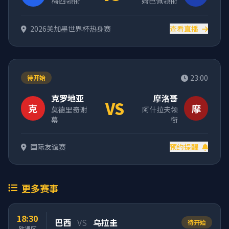
梅西领衔
姆巴佩领衔
2026美加墨世界杯热身赛
查看直播
23:00
待开始
克罗地亚
摩洛哥
VS
克
摩
莫德里奇谢
阿什拉夫领
幕
衔
国际友谊赛
预约提醒
更多赛事
18:30
巴西
VS
乌拉圭
待开始
欧洲区