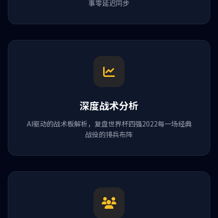
事零延迟同步
深度战术分析
AI驱动的战术板解析，复盘世界杯四强2022每一场经典
战役的排兵布阵