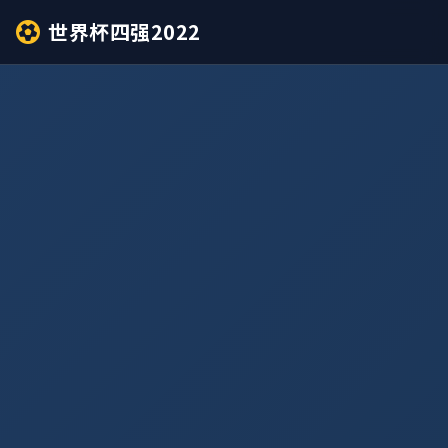
世界杯四强2022