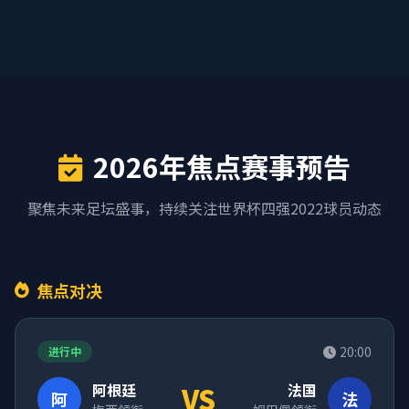
2026年焦点赛事预告
聚焦未来足坛盛事，持续关注世界杯四强2022球员动态
焦点对决
20:00
进行中
阿根廷
VS
法国
阿
法