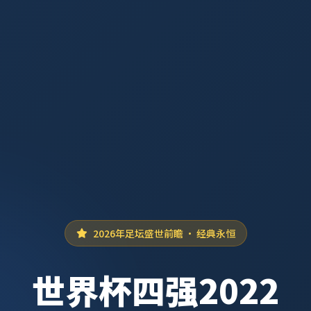
2026年足坛盛世前瞻 · 经典永恒
世界杯四强2022