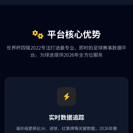
平台核心优势
世界杯四强2022专注打造最专业、即时的足球赛事数据平
台，为球迷提供2026年全方位服务
实时数据追踪
毫秒级更新比分、进球、红黄牌等关键数据，2026年赛