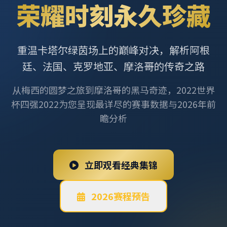
荣耀时刻永久珍藏
重温卡塔尔绿茵场上的巅峰对决，解析阿根
廷、法国、克罗地亚、摩洛哥的传奇之路
从梅西的圆梦之旅到摩洛哥的黑马奇迹，2022世界
杯四强2022为您呈现最详尽的赛事数据与2026年前
瞻分析
立即观看经典集锦
2026赛程预告