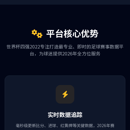
平台核心优势
世界杯四强2022专注打造最专业、即时的足球赛事数据平
台，为球迷提供2026年全方位服务
实时数据追踪
毫秒级更新比分、进球、红黄牌等关键数据，2026年赛