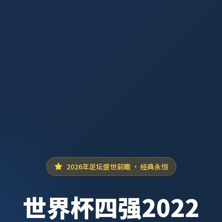
2026年足坛盛世前瞻 · 经典永恒
世界杯四强2022