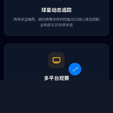
球星动态追踪
持续关注梅西、姆巴佩等世界杯四强2022核心球员的职
业轨迹与2026年状态
🔗
球队简历
多平台观赛
马刺 vs 骑士
著名篮球队
支持手机、平板、电脑多端同步，2026年美加墨世界杯
全程高清直播
天津足球队
中国女子垒球队
乌迪内斯vs国际米兰